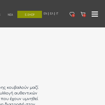
EN
ΕΛ
IT
S
ΝΈΑ
E-SHOP
0
0
 γης κουβαλούν μαζί
συλλογή αυθεντικών
 που έχουν υμνηθεί
ρη διατροφή στον