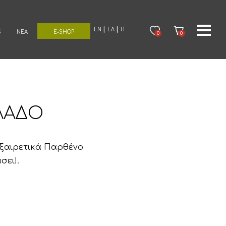
EN
ΕΛ
IT
S
ΝΈΑ
E-SHOP
0
0
ΛΑΔΟ
 Εξαιρετικά Παρθένο
σει!.