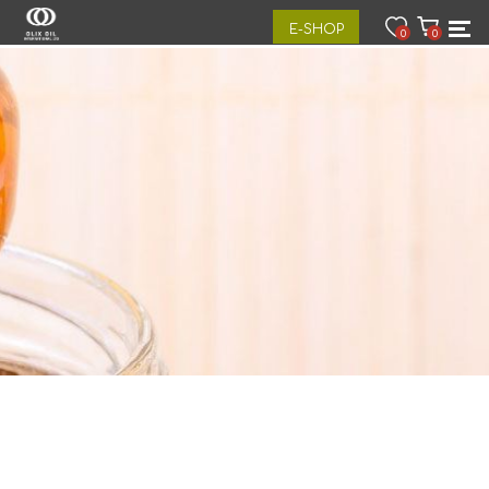
E-SHOP
0
0